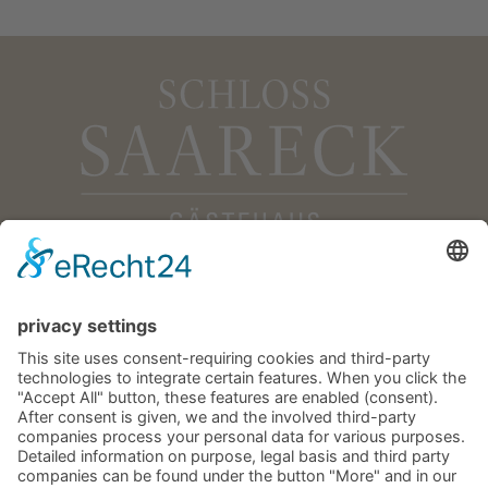
Gästehaus Schloss Saareck
Im Saareckpark
66693 Mettlach
Germany
Phone +49 (0) 6864 811711
Telefax +49 (0) 6864 2281
schloss.saareck@villeroy-boch.com
CONTACT US
SITE NOTICE
DATA