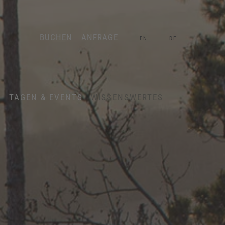
BUCHEN
ANFRAGE
EN
DE
E
TAGEN & EVENTS
WISSENSWERTES