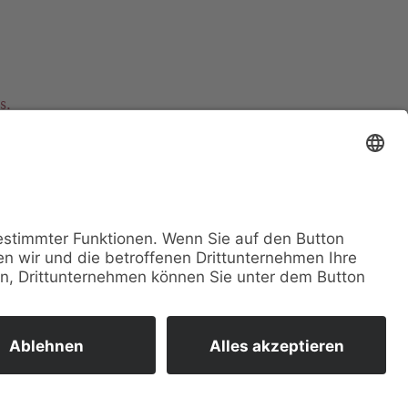
s.
e.