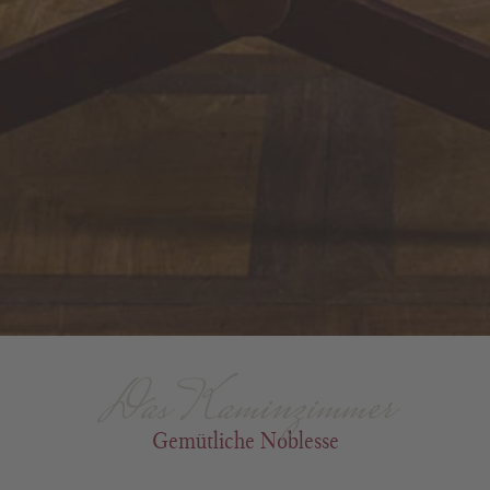
Das Kaminzimmer
Gemütliche Noblesse