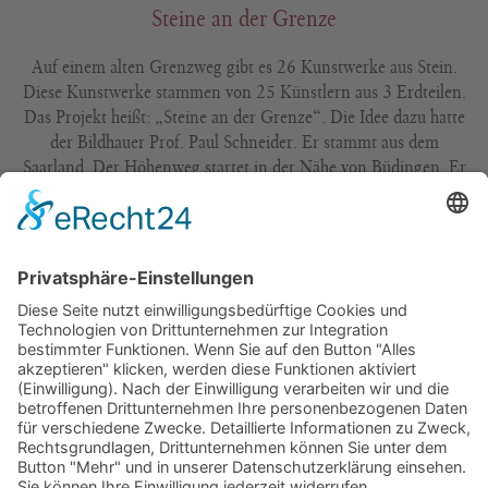
Steine an der Grenze
Auf einem alten Grenzweg gibt es 26 Kunstwerke aus Stein.
Diese Kunstwerke stammen von 25 Künstlern aus 3 Erdteilen.
Das Projekt heißt: „Steine an der Grenze“. Die Idee dazu hatte
der Bildhauer Prof. Paul Schneider. Er stammt aus dem
Saarland. Der Höhenweg startet in der Nähe von Büdingen. Er
führt mitten durch die weiten Felder bis nach Frankreich. Das
Projekt ist ein Zeichen für die Nachbarschaft der beiden Länder.
Baumwipfelpfad Saarschleife
Oberhalb des Naturwunders Saarschleife, im Kurort Orscholz,
vermittelt der barrierearme Baumwipfelpfad einzigartige
Ausblicke und Erlebnisse. Erfahren Sie diese einmalige
Waldlandschaft und deren Lebensformen in einer neuen
Dimension.
Garten der Sinne