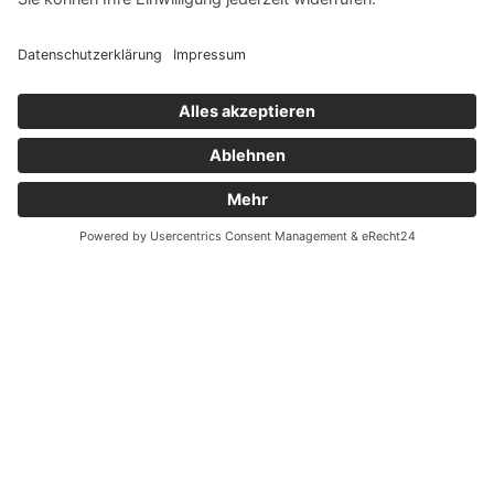
Erleben Sie in der Gartenanlage elf verschiedene Garten-
„Zimmer“ zu den Themen Wasser, Meditation, Rosen, Theater,
Frühling/Herbst, Klänge, Kies, Farben, Tasten sowie den
temporären Garten und einen Kinderspielgarten.
Kletterhafen Merzig
Der Kletterhafen Merzig ist der neueste und größte Kletterpark
und Hochseilgarten in der Großregion. Europas größter frei
stehender Kletterpark befindet sich direkt im Dreiländereck:
Saarland – Luxemburg – Frankreich.
Wolfspark Werner Freund
Im Merziger Kammerforst leben im Wolfspark Werner Freund
auf 8 ha Waldfläche Wolfsrudel verschiedener Kontinente:
europäische Grauwölfe aus Litauen, weiße Polarwölfe,
kanadische Timberwölfe sowie mongolische Wölfe.