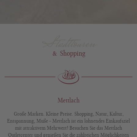
Stadttouren
& Shopping
Mettlach
Große Marken. Kleine Preise. Shopping, Natur, Kultur,
Entspannung, Muße – Mettlach ist ein lohnendes Einkaufsziel
mit attraktivem Mehrwert! Besuchen Sie das Mettlach
Outletcenter und genießen Sie die zahlreichen Möglichkeiten