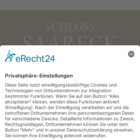
Gästehaus Schloss Saareck
Im Saareckpark
66693 Mettlach
Telefon +49 (0) 6864 811711
Telefax +49 (0) 6864 2281
schloss.saareck@villeroy-boch.com
KONTAKT
IMPRESSUM
DATENSCHUTZ
AGB